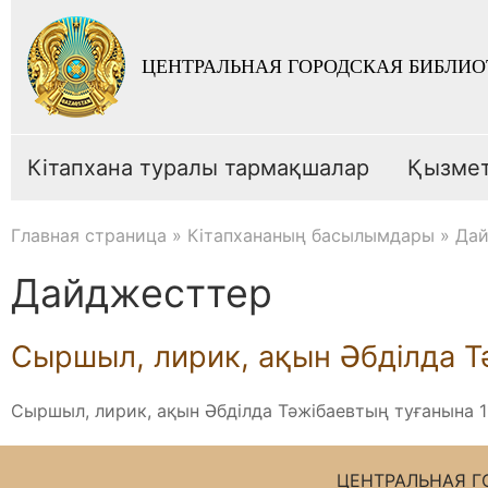
ЦЕНТРАЛЬНАЯ ГОРОДСКАЯ БИБЛИО
Кітапхана туралы тармақшалар
Қызме
Главная страница
»
Кітапхананың басылымдары
»
Дай
Дайджесттер
Сыршыл, лирик, ақын Әбділда Т
Сыршыл, лирик, ақын Әбділда Тәжібаевтың туғанына 
ЦЕНТРАЛЬНАЯ Г