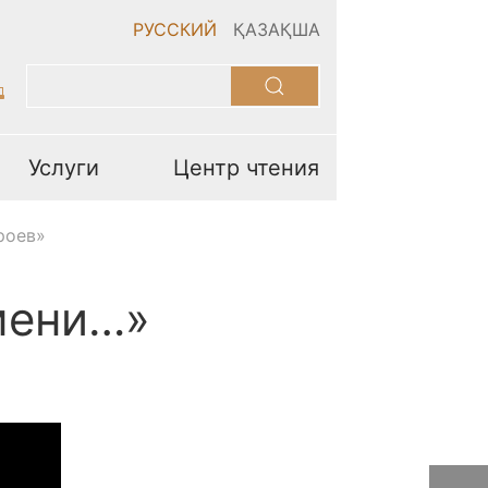
РУССКИЙ
ҚАЗАҚША
Услуги
Центр чтения
роев»
мени…»