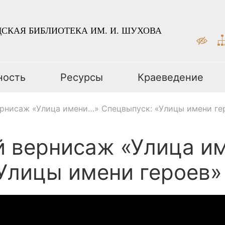
СКАЯ БИБЛИОТЕКА ИМ. И. ШУХОВА
ность
Ресурсы
Краеведение
рнисаж «Улица имени…» Спецвыпуск: «Улицы имени ге
й вернисаж «Улица и
Улицы имени героев»