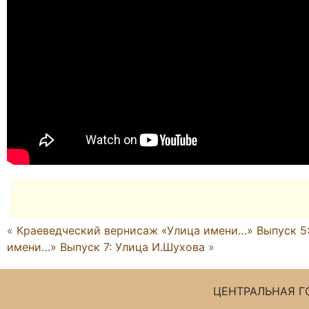
«
Краеведческий вернисаж «Улица имени…» Выпуск 5:
имени…» Выпуск 7: Улица И.Шухова
»
ЦЕНТРАЛЬНАЯ Г