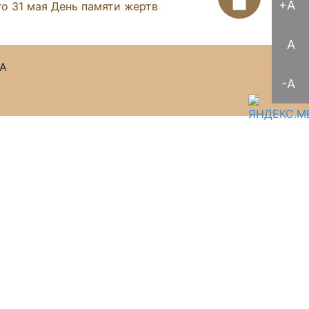
+A
о 31 мая День памяти жертв
A
А
-A