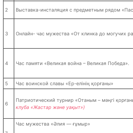
2
Выставка-инсталяция с предметным рядом «Пас
3
Онлайн- час мужества «От клинка до могучих р
4
Час памяти «Великая война – Великая Победа».
5
Час воинской славы «Ер-елінің қорғаны»
Патриотический турнир «Отаным – мәңгі қорға
6
клуба «Жастар және уақыт»)
Час мужества «Әлия — ғұмыр»