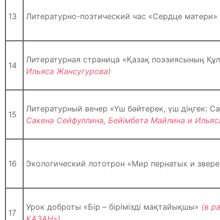
13
Литературно-поэтический час «Сердце матери»
Литературная страница «Қазақ поэзиясының Құл
14
Ильяса Жансугурова)
Литературный вечер «Үш бәйтерек, үш діңгек: Са
15
Сакена Сейфуллина, Бейімбета Майлина и Ильяс
16
Экологический лототрон «Мир пернатых и звере
Урок доброты «Бір – бірімізді мақтайықшы»
(в р
17
ҚАЗАН»)