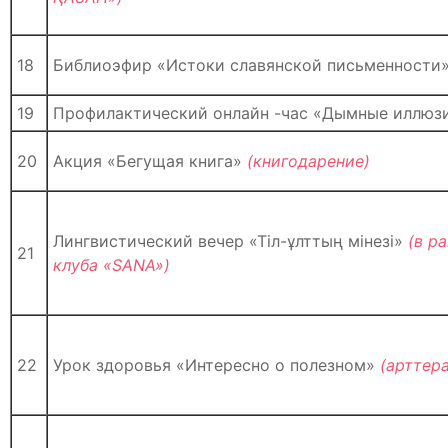
18
Библиоэфир «Истоки славянской письменности
19
Профилактический онлайн -час «Дымные иллюз
20
Акция «Бегущая книга»
(книгодарение)
Лингвистический вечер «Тіл-ұлттың мінезі»
(в р
21
клуба «
SANA»)
22
Урок здоровья «Интересно о полезном»
(арттер