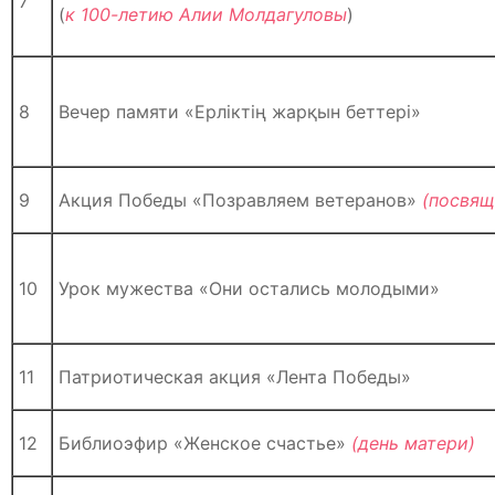
7
(
к 100-летию Алии Молдагуловы
)
8
Вечер памяти «Ерліктің жарқын беттері»
9
Акция Победы «Позравляем ветеранов»
(посвящ
10
Урок мужества «Они остались молодыми»
11
Патриотическая акция «Лента Победы»
12
Библиоэфир «Женское счастье»
(день матери)