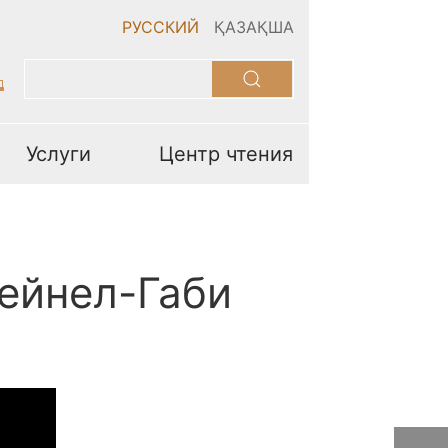
РУССКИЙ
ҚАЗАҚША
Услуги
Центр чтения
Зейнел-Габи