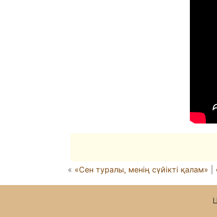
«
«Сен туралы, менің сүйікті қалам»
|