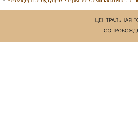
«
Безъядерное будущее Закрытие Семипалатинсого п
ЦЕНТРАЛЬНАЯ Г
СОПРОВОЖДЕ