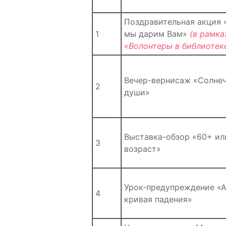
Поздравительная акция 
1
мы дарим Вам»
(в рамка
«Волонтеры в библиотек
Вечер-вернисаж «Солне
2
души»
Выставка-обзор «60+ ил
3
возраст»
Урок-предупреждение «А
4
кривая падения»