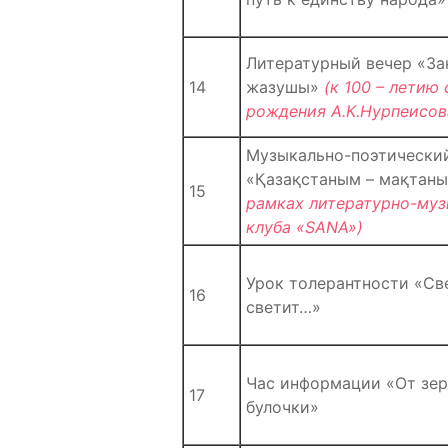
Литературный вечер «За
14
жазушы»
(к 100 – летию 
рождения А.К.Нурпеисов
Музыкально-поэтически
«Қазақстаным – мақтан
15
рамках литературно-муз
клуба «SANA»)
Урок толерантности «Св
16
светит…»
Час информации «От зе
17
булочки»