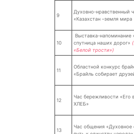
Духовно-нравственный ч
9
«Казахстан –земля мира 
Выставка-напоминание 
10
спутница наших дорог»
(
«Белой трости»)
Областной конкурс брай
11
«Брайль собирает друзе
Час бережливости «Его 
12
ХЛЕБ»
Час общения «Духовное 
13
путь к единству народа»