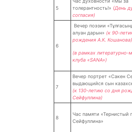
Час духовности «Мы за
5
толерантность!»
(День д
согласия)
Вечер поэзии «Тұлғасын
алуан дарын»
(к 90-лети
рождения А.К. Кошанова
6
(в рамках литературно-
клуба «SANA»)
Вечер портрет «Сакен С
выдающийся сын казахс
7
(к 130-летию
со дня ро
Сейфуллина)
Час памяти «Тернистый 
8
Сейфуллина»