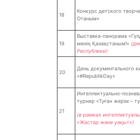
Конкурс детского творч
18
Отаным»
Выставка-панорама «Гүл
19
менің Қазақстаным!»
(де
Республики)
День документального к
20
«#RepublikDay»
Интеллектуально-познав
турнир «Туған жерім – ту
21
(в рамках интеллектуаль
«Жастар және уақыт»)