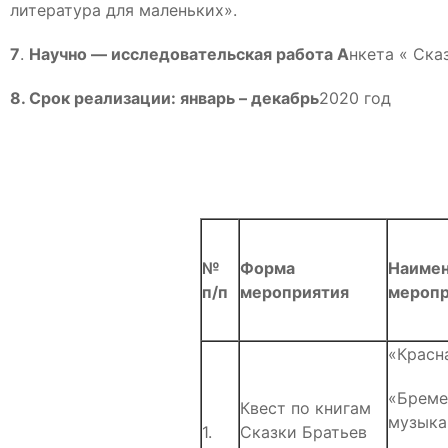
литература для маленьких».
7
.
Научно — исследовательская работа А
нкета « Ска
8. Срок реализации: январь – декабрь
2020 год
№
Форма
Наимен
п/п
мероприятия
меропр
«Красн
«Бреме
Квест по книгам
музыка
1.
Сказки Братьев