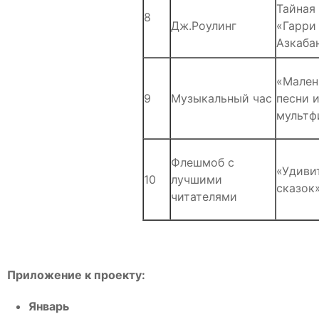
Тайная
8
Дж.Роулинг
«Гарри
Азкаба
«Мален
9
Музыкальный час
песни и
мультф
Флешмоб с
«Удиви
10
лучшими
сказок
читателями
Приложение к проекту:
Январь