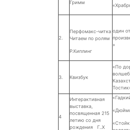
Гримм
«Храбр
один о
Перфомакс-читка
2.
произв
Читаем по ролям
»
Р.Киплинг
«По до
волшеб
3.
Квизбук
Казахст
Тостик
«Гадки
Интерактивная
выставка,
«Дюймо
посвященная 215
4
летию со дня
«Стойк
рождения Г..Х