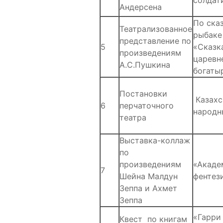
солдат
Андерсена
По ска
Театрализованное
рыбаке
представление по
5
«Сказк
произведениям
царевн
А.С.Пушкина
богаты
Постановки
Казахс
6
перчаточного
народн
театра
Выставка-коллаж
по
произведениям
«Акаде
7
Шейна Малдун
фентез
Зеппа и Ахмет
Зеппа
«Гарри
Квест по книгам