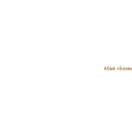
Абай «Безве
Абай «Дүниеде, сі