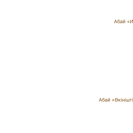
Абай «Өкінішт
Абай 