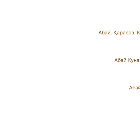
Абай Куна
Абай
А