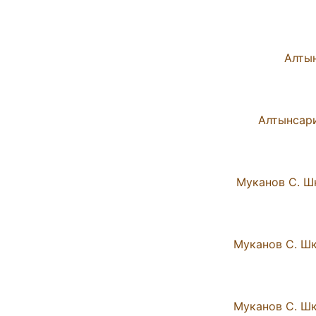
Алтын
Алтынсари
Муканов С. Шк
Муканов С. Шк
Муканов С. Шк