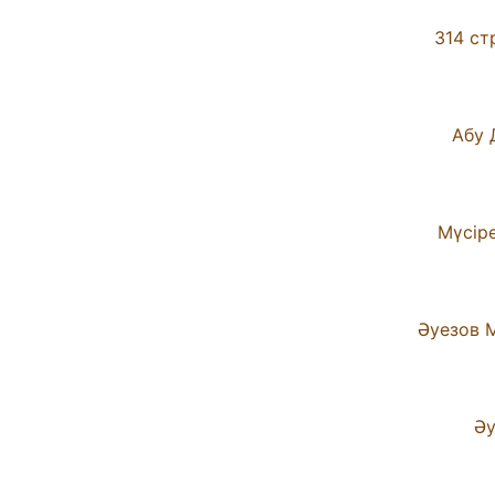
314 ст
Абу 
Мүсіре
Әуезов М
Әу