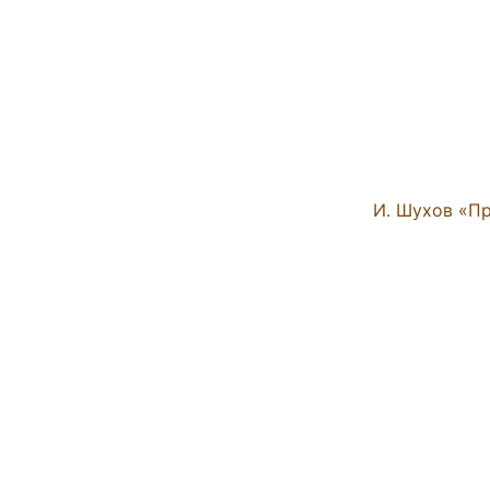
И. Шухов «Пр
Ж. Ысмағұло