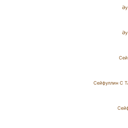
Әу
Әу
Сей
Сейфуллин С Т
Сейф