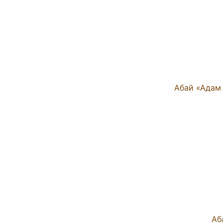
Абай «Адам 
Аб