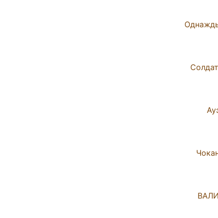
Однажды
Солдат
Ау
Чокан
ВАЛИ