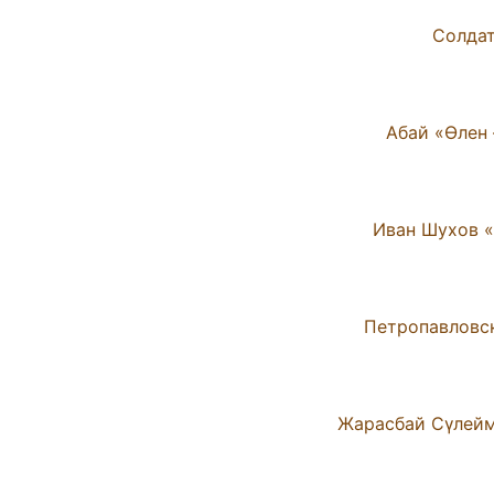
Иван Шухов «
Петропавловск
Жарасбай Сүлейме
Сегіз Сері 
А.И. Семенов «Город