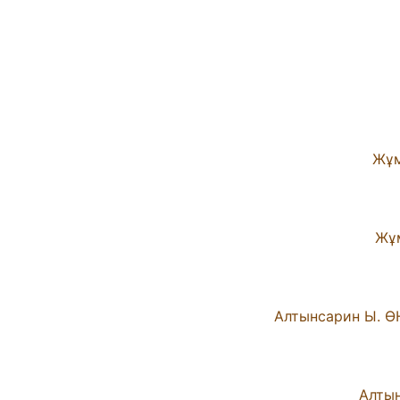
Жұм
Жұм
Алтынсарин Ы. Ө
Алтын