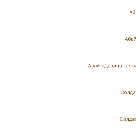
Абай «Двадцать сти
Солда
Солдат
Солдат
Абай «Өлен 