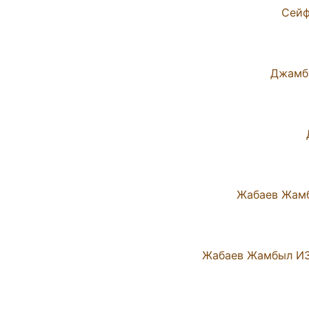
Сейф
Джамбу
Жабаев Жамб
Жабаев Жамбыл И