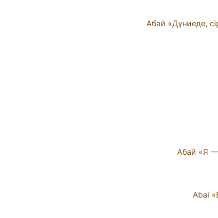
Абай «Я —
Abai «
Аб
Абай