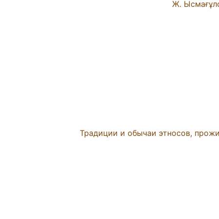
Традиции и обычаи этносов, прож
Дж.К.Роулинг «Гарри Поттер и фило
Колычев Владимир «Ты бросил меня»