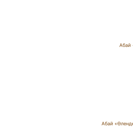
Абай «Өленд