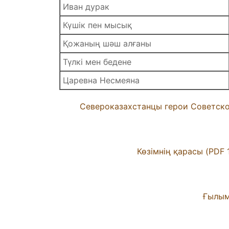
Иван дурак
Күшік пен мысық
Қожаның шәш алғаны
Түлкі мен бедене
Царевна Несмеяна
Североказахстанцы герои Советско
Көзімнің қарасы (PDF 
Ғылым