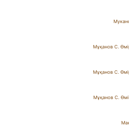
Мукано
Мұқанов С. Өмір
Мұқанов С. Өмір
Мұқанов С. Өмір
Мақ